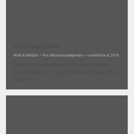
Proin feugiat justo
Web & Mobile
Por
detomasoalejandra
noviembre 4, 2014
nteger commodo interdum nibh eget volutpat.
Mauris eleifend – in ligula vitae lorem ipsum dolor
sagittis.