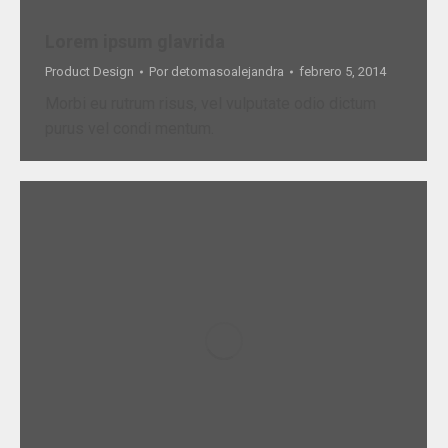
Lorem ipsum glavrida
Product Design
Por
detomasoalejandra
febrero 5, 2014
Morbi eu rutrum risus, vel vulputate odio dictum
purus vel condi mentum.