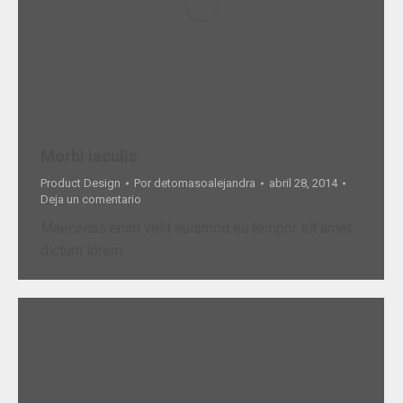
Morbi iaculis
Product Design
Por
detomasoalejandra
abril 28, 2014
Deja un comentario
Maecenas enim velit euismod eu tempor sit amet
dictum lorem.