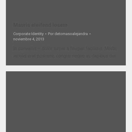
Mauris eleifend losem
Corporate Identity
Por
detomasoalejandra
noviembre 4, 2013
In convallis – dolor turpis a feugiat facilisis. Morbi
iaculis erat posuere, congue neque in, dapibus dui.