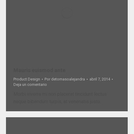
Mauris euismod ante
Product Design
Por
detomasoalejandra
abril 7, 2014
Deja un comentario
Morbi viverra mi non placerat tincidunt lectus
neque bibendum turpis, at venenatis justo.