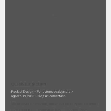
Curabitur dictum
Product Design
Por
detomasoalejandra
agosto 19, 2013
Deja un comentario
Maecenas enim velit, euismod eu tempor sit amet,
dictum at est. In placerat fringilla lorem from