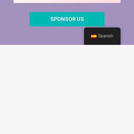
SPONSOR US
Spanish
¿Qué es 7SIFF?
¿Qué se puede contar en 7 segundos? En 7SIFF, todo.
Somos el festival internacional de cine más corto del
mundo. Mostramos, premiamos y compartimos historias