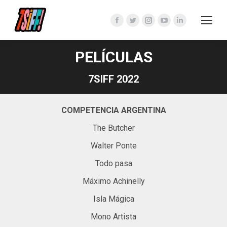
Facebook
Twitter
Instagram
YouTube
Linkedin
page
page
page
page
page
opens
opens
opens
opens
opens
PELÍCULAS
in
in
in
in
in
7SIFF 2022
new
new
new
new
new
window
window
window
window
window
COMPETENCIA ARGENTINA
The Butcher
Walter Ponte
Todo pasa
Máximo Achinelly
Isla Mágica
Mono Artista