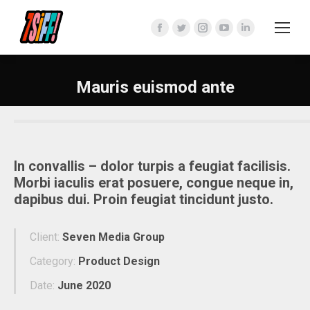
Facebook
Twitter
Instagram
YouTube
Linkedin
page
page
page
page
page
opens
opens
opens
opens
opens
Mauris euismod ante
in
in
in
in
in
new
new
new
new
new
window
window
window
window
window
In convallis – dolor turpis a feugiat facilisis.
Morbi iaculis erat posuere, congue neque in,
dapibus dui. Proin feugiat tincidunt justo.
Client:
Seven Media Group
Category:
Product Design
Date:
June 2020