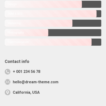
Design
SMM & SEO
Marketing
Photography
Communication
Contact info
+ 001 234 56 78
hello@dream-theme.com
California, USA