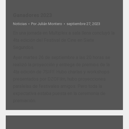
Ganadores 2023
Noticias
Por
Julián Montero
septiembre 27, 2023
En una jornada en Multiplex a sala llena concluyó la
4ta edición del Festival de Cine en Siete
Segundos.
Ayer martes 26 de septiembre a las 20 horas se
realizó la proyección y entrega de premios de la
4ta edición de 7SIFF. Hubo charlas y workshops
presentados por DZOFilm, hubo proyecciones
paralelas de festivales amigos. Pero toda la
expectativa estaba puesta en la ceremonia de
premiación.