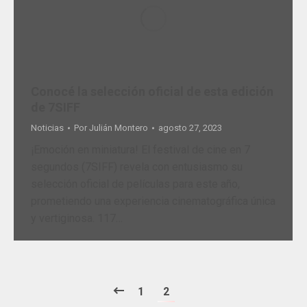
Conocé la selección oficial de esta edición
de 7SIFF
Noticias
Por
Julián Montero
agosto 27, 2023
¡Emoción en miniatura! El festival de cine en 7
segundos (7SIFF) revela con entusiasmo su
selección oficial de películas para este año,
prometiendo una experiencia cinematográfica única
y vertiginosa. 117…
1
2