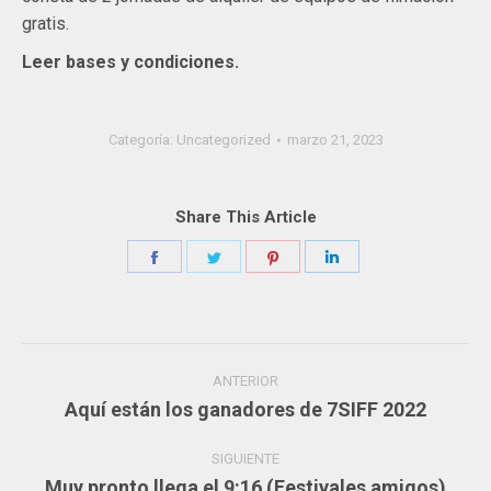
gratis.
Leer bases y condiciones.
Categoría:
Uncategorized
marzo 21, 2023
Share This Article
Share
Share
Share
Share
on
on
on
on
Facebook
Twitter
Pinterest
LinkedIn
Navegación
ANTERIOR
entre
Aquí están los ganadores de 7SIFF 2022
Publicación
publicaciones
anterior:
SIGUIENTE
Muy pronto llega el 9:16 (Festivales amigos)
Publicación