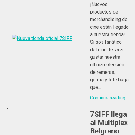
¡Nuevos
productos de
merchandising de
cine están llegado
a nuestra tienda!
Si sos fanático
del cine, te va a
gustar nuestra
última colección
de remeras,
gorras y tote bags
que…
Continue reading
7SIFF llega
al Multiplex
Belgrano