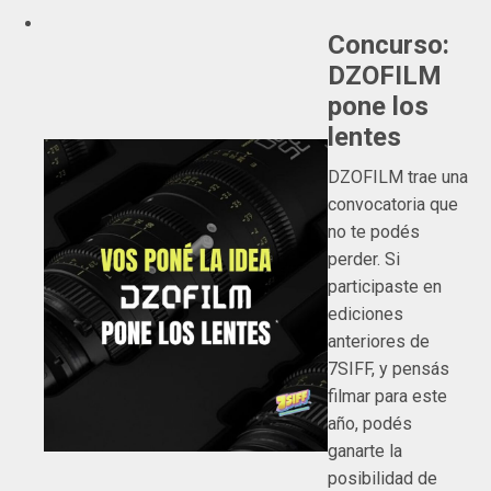
Concurso:
DZOFILM
pone los
lentes
DZOFILM trae una
convocatoria que
no te podés
perder. Si
participaste en
ediciones
anteriores de
7SIFF, y pensás
filmar para este
año, podés
ganarte la
posibilidad de