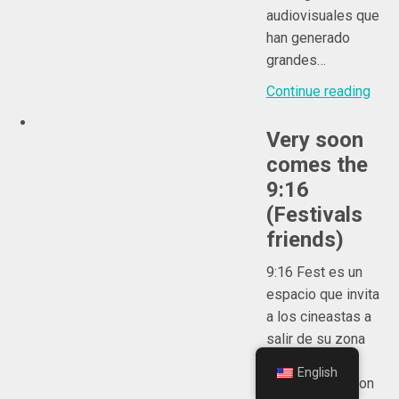
audiovisuales que
han generado
grandes…
Continue reading
Very soon
comes the
9:16
(Festivals
friends)
9:16 Fest es un
espacio que invita
a los cineastas a
salir de su zona
de confort, a
English
experimentar con