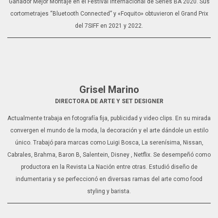
Ganador Mejor Montaje en el Festival Internacional de Series BA 2020. Sus
cortometrajes “Bluetooth Connected” y «Foquito» obtuvieron el Grand Prix
del 7SIFF en 2021 y 2022.
Grisel Marino
DIRECTORA DE ARTE Y SET DESIGNER
Actualmente trabaja en fotografía fija, publicidad y video clips. En su mirada
convergen el mundo de la moda, la decoración y el arte dándole un estilo
único. Trabajó para marcas como Luigi Bosca, La serenísima, Nissan,
Cabrales, Brahma, Baron B, Salentein, Disney , Netflix. Se desempeñó como
productora en la Revista La Nación entre otras. Estudió diseño de
indumentaria y se perfeccionó en diversas ramas del arte como food
styling y barista.