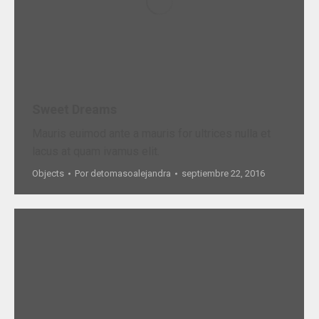
Sweet Dreams
Mauris euimod ante a mauris for ultrices nulla et
lacus at quam ivamus elit.
Objects
Por
detomasoalejandra
septiembre 22, 2016