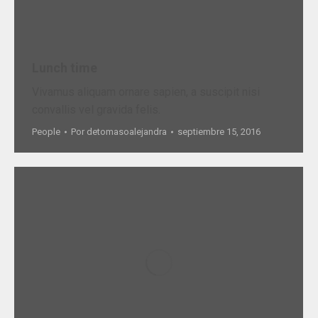
Lunch time
Vivamus aliquam ornare sapien, a suscipit nisi
convallis vel gravida felis.
People
Por
detomasoalejandra
septiembre 15, 2016