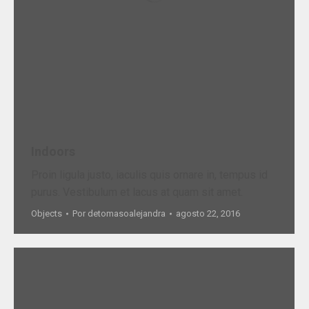
Indoors
Proin ligula justo, iaculis quis ornare in, tempus id
purus. Vestibulum et lacus at quam sit amet.
Objects
Por
detomasoalejandra
agosto 22, 2016