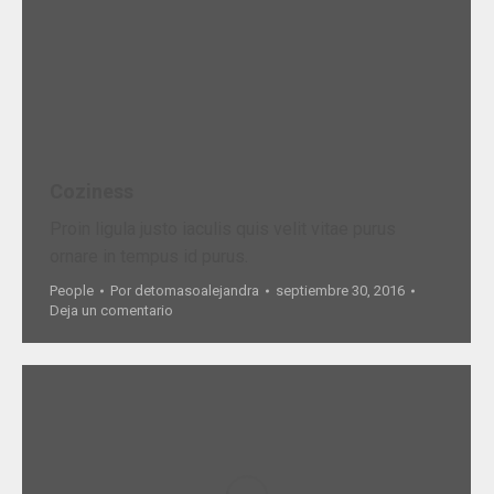
Coziness
Proin ligula justo iaculis quis velit vitae purus
ornare in tempus id purus.
People
Por
detomasoalejandra
septiembre 30, 2016
Deja un comentario