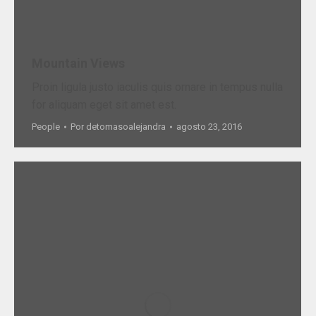
Mountain Views
Proin ligula justo iaculis quis ornare in tempus nulla
for aliquam eget sit amet est.
People
Por
detomasoalejandra
agosto 23, 2016