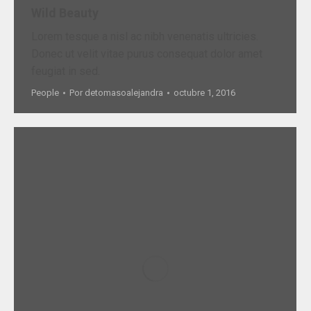
Wild Beauty
Lorem tesque a nisl ac nibh venenatis ultricies.
Donec ut velit vitae purus consequat dolor amet
feugiat in sed.
People
Por
detomasoalejandra
octubre 1, 2016