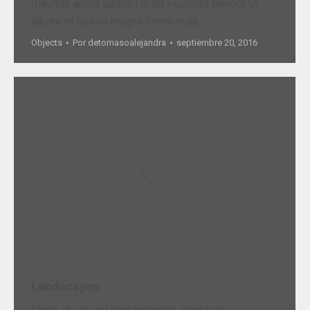
Glavrida amos agilos for do eiusmod tempor ut
labore et dolore magna lorem nulla.
Objects
Por
detomasoalejandra
septiembre 20, 2016
Landscapes
Etiam id elit, vel tincidunt nulla. Vestibulis