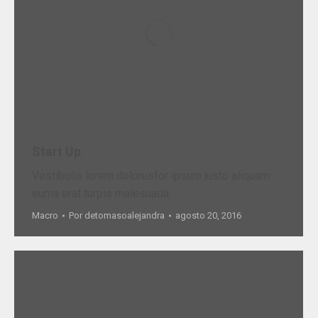
Start Up
Vestibulis lorem dolorusfor ipsum justo aliquam
eurna erat turpis malesuada.
Macro
Por
detomasoalejandra
agosto 20, 2016