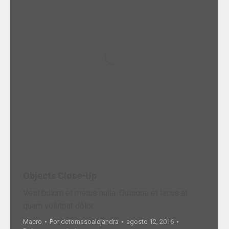
Objects Close-Up
Vestibulum et metus nulla. Quisque et lacus at
quam volutpat dolor.
Macro
Por
detomasoalejandra
agosto 12, 2016