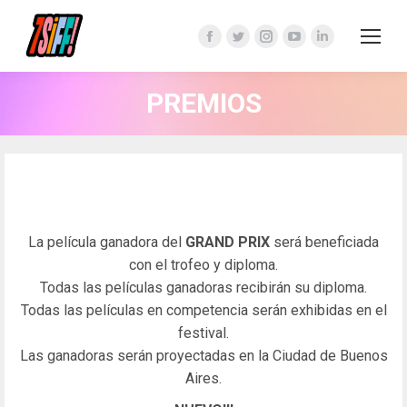
Facebook
Twitter
Instagram
YouTube
Linkedin
page
page
page
page
page
opens
opens
opens
opens
opens
PREMIOS
in
in
in
in
in
new
new
new
new
new
window
window
window
window
window
La película ganadora del
GRAND PRIX
será beneficiada
con el trofeo y diploma.
Todas las películas ganadoras recibirán su diploma.
Todas las películas en competencia serán exhibidas en el
festival.
Las ganadoras serán proyectadas en la Ciudad de Buenos
Aires.