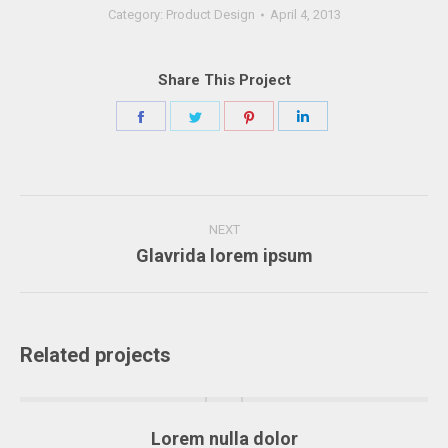
Category:
Product Design
April 4, 2013
Share This Project
Share
Share
Share
Share
on
on
on
on
Facebook
Twitter
Pinterest
LinkedIn
Project
NEXT
navigation
Glavrida lorem ipsum
Next
project:
Related projects
Lorem nulla dolor