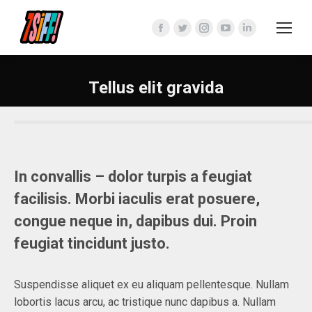
Facebook
Twitter
Instagram
YouTube
Linkedin
page
page
page
page
page
opens
opens
opens
opens
opens
Tellus elit gravida
in
in
in
in
in
new
new
new
new
new
window
window
window
window
window
In convallis – dolor turpis a feugiat
facilisis. Morbi iaculis erat posuere,
congue neque in, dapibus dui. Proin
feugiat tincidunt justo.
Suspendisse aliquet ex eu aliquam pellentesque. Nullam
lobortis lacus arcu, ac tristique nunc dapibus a. Nullam