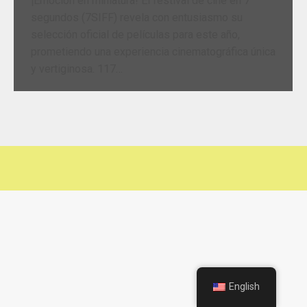
¡Emoción en miniatura! El festival de cine en 7
segundos (7SIFF) revela con entusiasmo su
selección oficial de películas para este año,
prometiendo una experiencia cinematográfica única
y vertiginosa. 117…
English