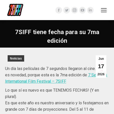
Facebook
Twitter
Instagram
YouTube
Linkedin
page
page
page
page
page
opens
opens
opens
opens
opens
7SIFF tiene fecha para su 7ma
in
in
in
in
in
edición
new
new
new
new
new
window
window
window
window
window
Noticias
Jun
17
Un día las películas de 7 segundos llegaron al cine. Y no
es novedad, porque esta es la 7ma edición de
7 Seconds
2026
International Film Festival – 7SIFF
Lo que sí es nuevo es que TENEMOS FECHAS! (Y en
plural).
Es que este año es nuestro aniversario y lo festejamos en
grande con 7 días de proyecciones. Del 5 al 11 de