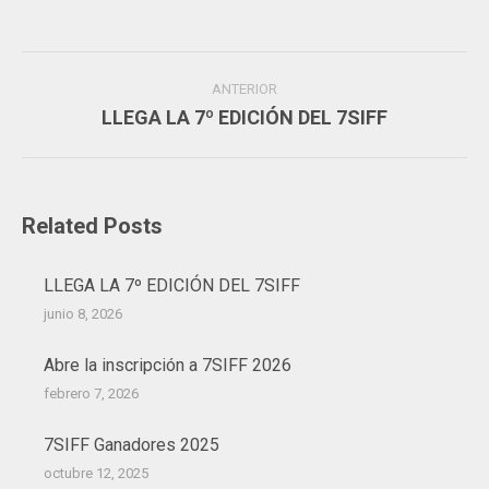
Facebook
Twitter
Pinterest
LinkedIn
Navegación
ANTERIOR
entre
LLEGA LA 7º EDICIÓN DEL 7SIFF
Publicación
publicaciones
anterior:
Related Posts
LLEGA LA 7º EDICIÓN DEL 7SIFF
junio 8, 2026
Abre la inscripción a 7SIFF 2026
febrero 7, 2026
7SIFF Ganadores 2025
octubre 12, 2025