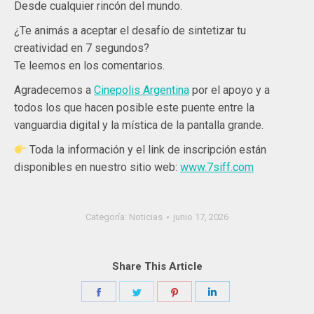
Desde cualquier rincón del mundo.
¿Te animás a aceptar el desafío de sintetizar tu
creatividad en 7 segundos?
Te leemos en los comentarios.
Agradecemos a
Cinepolis Argentina
por el apoyo y a
todos los que hacen posible este puente entre la
vanguardia digital y la mística de la pantalla grande.
Toda la información y el link de inscripción están
disponibles en nuestro sitio web:
www.7siff.com
Categoría:
Noticias
junio 17, 2026
Share This Article
Share
Share
Share
Share
on
on
on
on